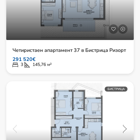
Четиристаен апартамент 37 в Бистрица Ризорт
291 520€
3
145,76
м²
БИСТРИЦА