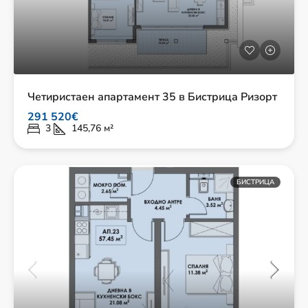
Четиристаен апартамент 35 в Бистрица Ризорт
291 520€
3
145,76
м²
БИСТРИЦА