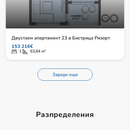
Двустаен апартамент 23 в Бистрица Ризорт
153 216€
1
63,84
м²
Зареди още
Разпределения