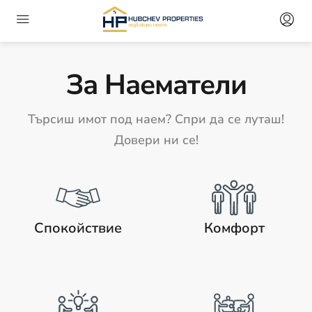
За Наематели
Търсиш имот под наем? Спри да се луташ!
Довери ни се!
Спокойствие
Комфорт