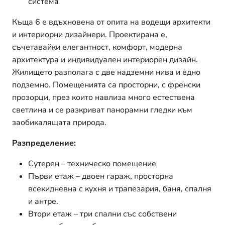
система
Къща 6 е вдъхновена от опита на водещи архитекти
и интериорни дизайнери. Проектирана е,
съчетавайки елегантност, комфорт, модерна
архитектура и индивидуален интериорен дизайн.
Жилището разполага с две надземни нива и едно
подземно. Помещенията са просторни, с френски
прозорци, през които навлиза много естествена
светлина и се разкриват панорамни гледки към
заобикалящата природа.
Разпределение:
Сутерен – техническо помещение
Първи етаж – двоен гараж, просторна
всекидневна с кухня и трапезария, баня, спалня
и антре.
Втори етаж – три спални със собствени