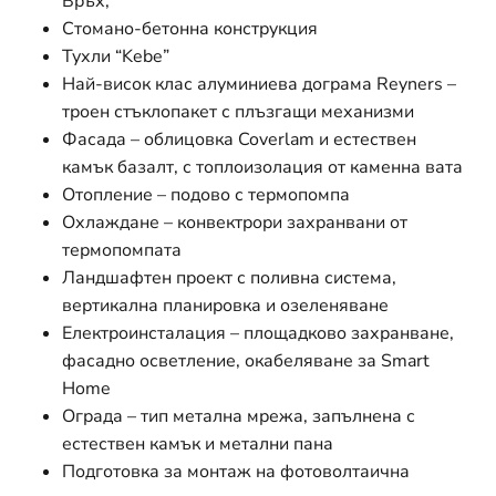
Връх;
Стомано-бетонна конструкция
Тухли “Kebe”
Най-висок клас алуминиева дограма Reyners –
троен стъклопакет с плъзгащи механизми
Фасада – облицовка Coverlam и естествен
камък базалт, с топлоизолация от каменна вата
Oтопление – подово с термопомпа
Oхлаждане – конвектрори захранвани от
термопомпата
Ландшафтен проект с поливна система,
вертикална планировка и озеленяване
Електроинсталация – площадково захранване,
фасадно осветление, окабеляване за Smart
Home
Ограда – тип метална мрежа, запълнена с
естествен камък и метални пана
Подготовка за монтаж на фотоволтаична