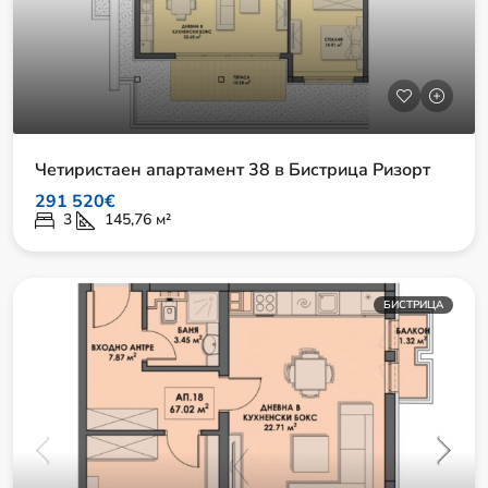
Четиристаен апартамент 38 в Бистрица Ризорт
291 520€
3
145,76
м²
БИСТРИЦА