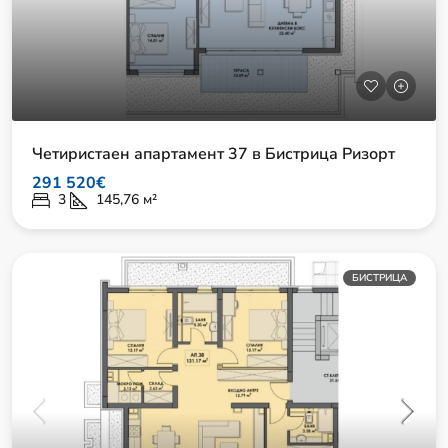
Четиристаен апартамент 37 в Бистрица Ризорт
291 520€
3
145,76
м²
БИСТРИЦА