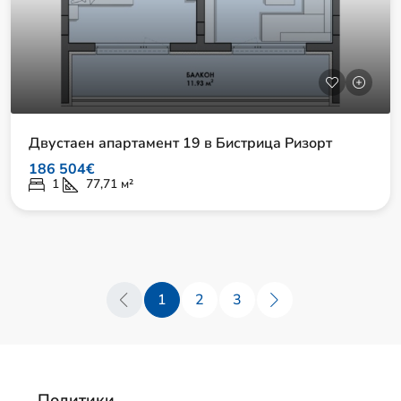
Двустаен апартамент 19 в Бистрица Ризорт
186 504€
1
77,71
м²
1
2
3
Политики