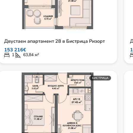
Двустаен апартамент 28 в Бистрица Ризорт
Д
153 216€
1
1
63,84
м²
БИСТРИЦА