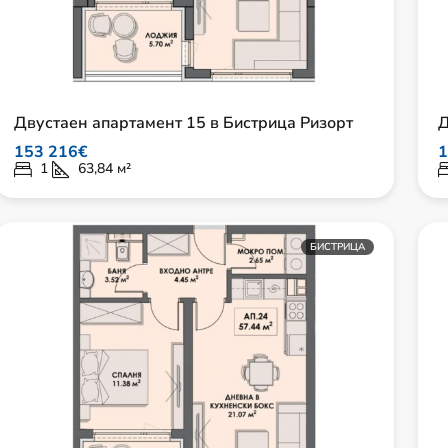
Двустаен апартамент 15 в Бистрица Ризорт
Д
153 216€
1
1
63,84
м²
БИСТРИЦА