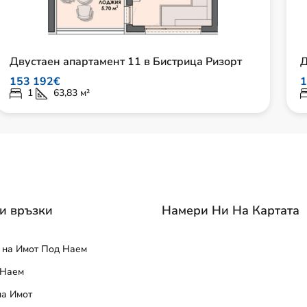
Двустаен апартамент 11 в Бистрица Ризорт
Д
153 192€
1
1
63,83
м²
и връзки
Намери Ни На Картата
 на Имот Под Наем
 Наем
на Имот