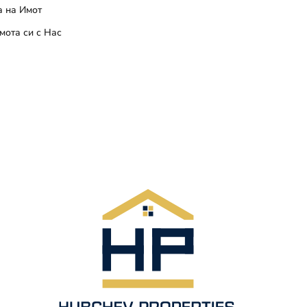
 на Имот
мота си с Нас