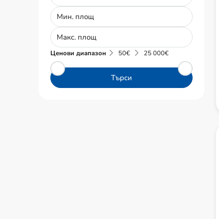
Ценови диапазон
50€
25 000€
Търси