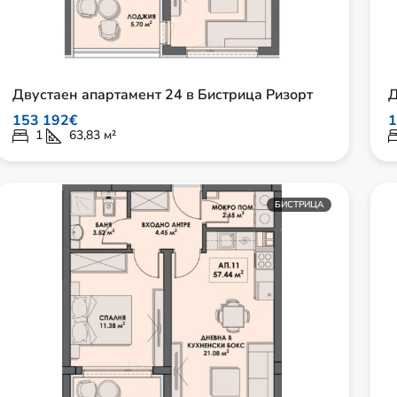
Двустаен апартамент 24 в Бистрица Ризорт
Д
153 192€
1
1
63,83
м²
БИСТРИЦА