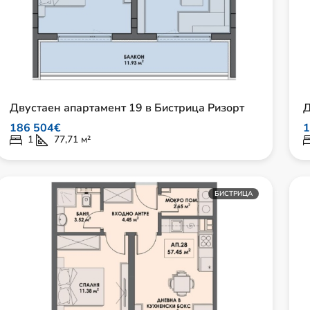
Двустаен апартамент 19 в Бистрица Ризорт
Д
186 504€
1
1
77,71
м²
БИСТРИЦА