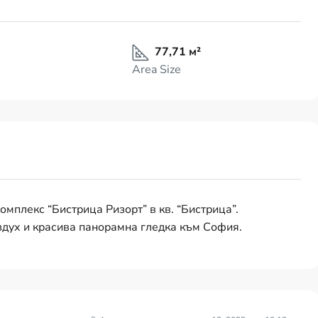
77,71 м²
Area Size
омплекс “Бистрица Ризорт” в кв. “Бистрица”.
здух и красива панорамна гледка към София.