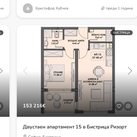
на
Христофор Хубчев
преди 1 година
А
БИСТРИЦА
153 216€
Двустаен апартамент 15 в Бистрица Ризорт