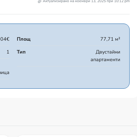
Актуализирано на ноември 13, 2025 при 10:12 pm
504€
Площ
77,71 м²
1
Тип
Двустайни
апартаменти
рица