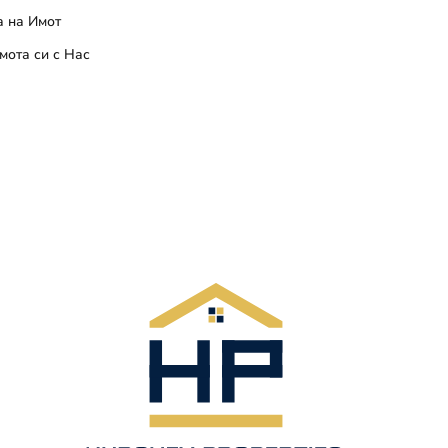
 на Имот
мота си с Нас