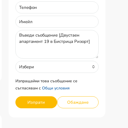
Избери
Изпращайки това съобщение се
съгласявам с
Общи условия
Изпрати
Обаждане