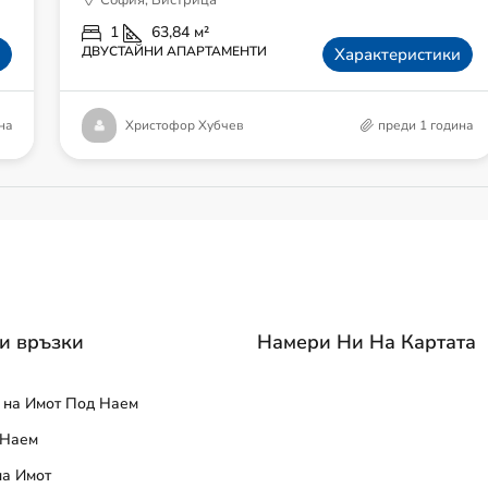
София, Бистрица
1
63,84
м²
ДВУСТАЙНИ АПАРТАМЕНТИ
Характеристики
на
Христофор Хубчев
преди 1 година
и връзки
Намери Ни На Картата
 на Имот Под Наем
 Наем
на Имот